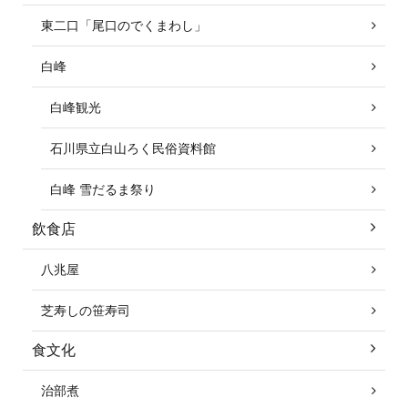
東二口「尾口のでくまわし」
白峰
白峰観光
石川県立白山ろく民俗資料館
白峰 雪だるま祭り
飲食店
八兆屋
芝寿しの笹寿司
食文化
治部煮