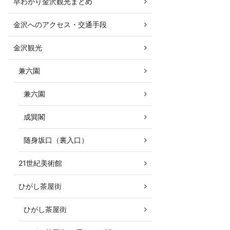
早わかり金沢観光まとめ
金沢へのアクセス・交通手段
金沢観光
兼六園
兼六園
成巽閣
随身坂口（裏入口）
21世紀美術館
ひがし茶屋街
ひがし茶屋街