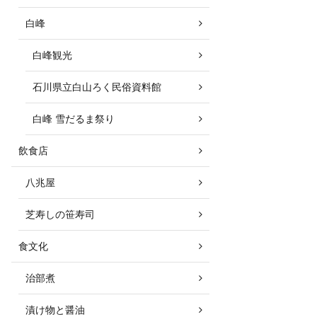
白峰
白峰観光
石川県立白山ろく民俗資料館
白峰 雪だるま祭り
飲食店
八兆屋
芝寿しの笹寿司
食文化
治部煮
漬け物と醤油