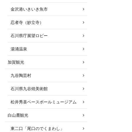
金沢港いきいき魚市
忍者寺（妙立寺）
石川県庁展望ロビー
湯涌温泉
加賀観光
九谷陶芸村
石川県九谷焼美術館
松井秀喜ベースボールミュージアム
白山麓観光
東二口「尾口のでくまわし」