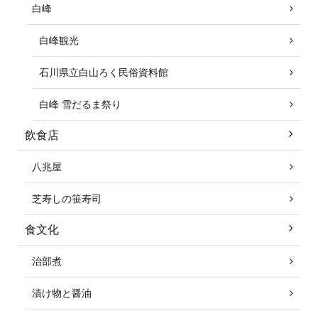
白峰
白峰観光
石川県立白山ろく民俗資料館
白峰 雪だるま祭り
飲食店
八兆屋
芝寿しの笹寿司
食文化
治部煮
漬け物と醤油