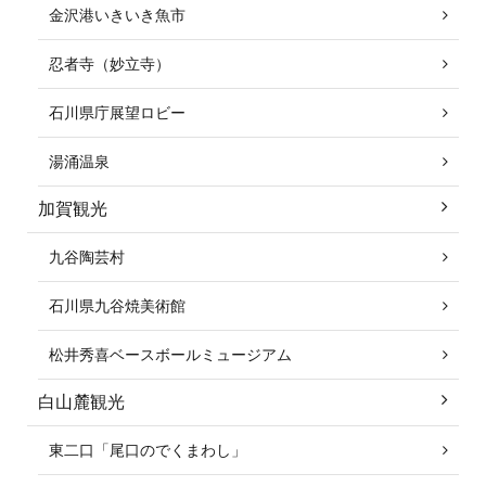
金沢港いきいき魚市
忍者寺（妙立寺）
石川県庁展望ロビー
湯涌温泉
加賀観光
九谷陶芸村
石川県九谷焼美術館
松井秀喜ベースボールミュージアム
白山麓観光
東二口「尾口のでくまわし」