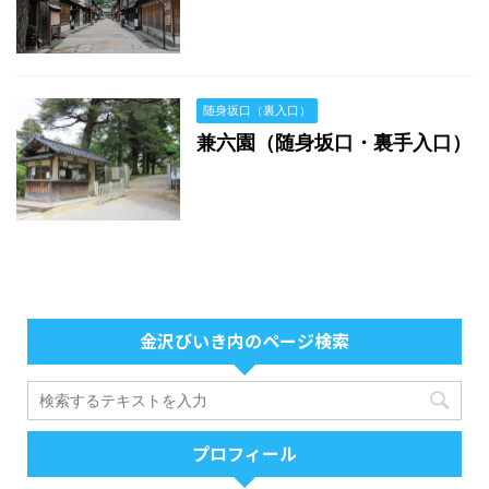
随身坂口（裏入口）
兼六園（随身坂口・裏手入口）
金沢びいき内のページ検索
プロフィール