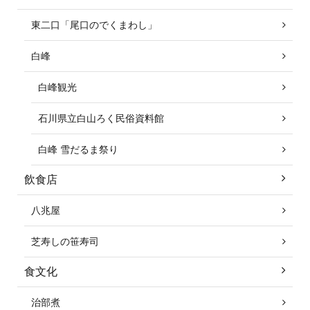
東二口「尾口のでくまわし」
白峰
白峰観光
石川県立白山ろく民俗資料館
白峰 雪だるま祭り
飲食店
八兆屋
芝寿しの笹寿司
食文化
治部煮