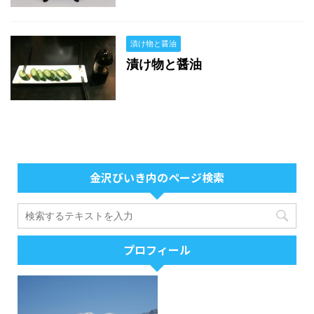
漬け物と醤油
漬け物と醤油
金沢びいき内のページ検索
プロフィール