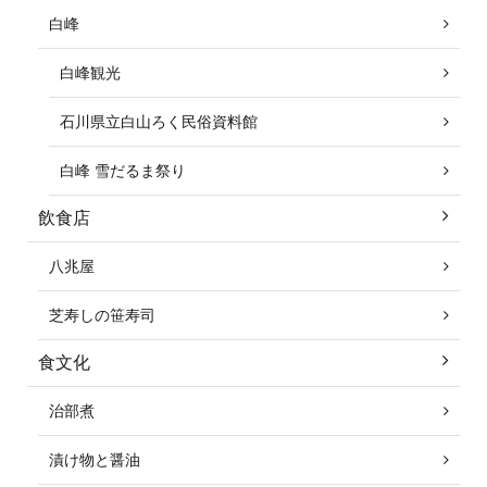
白峰
白峰観光
石川県立白山ろく民俗資料館
白峰 雪だるま祭り
飲食店
八兆屋
芝寿しの笹寿司
食文化
治部煮
漬け物と醤油