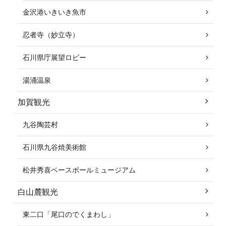
金沢港いきいき魚市
忍者寺（妙立寺）
石川県庁展望ロビー
湯涌温泉
加賀観光
九谷陶芸村
石川県九谷焼美術館
松井秀喜ベースボールミュージアム
白山麓観光
東二口「尾口のでくまわし」