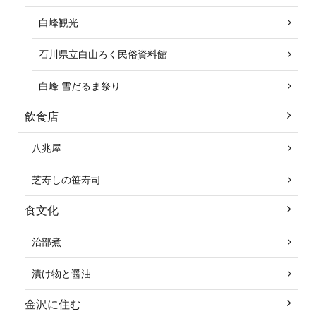
白峰観光
石川県立白山ろく民俗資料館
白峰 雪だるま祭り
飲食店
八兆屋
芝寿しの笹寿司
食文化
治部煮
漬け物と醤油
金沢に住む