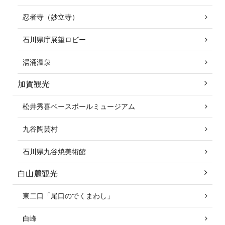
忍者寺（妙立寺）
石川県庁展望ロビー
湯涌温泉
加賀観光
松井秀喜ベースボールミュージアム
九谷陶芸村
石川県九谷焼美術館
白山麓観光
東二口「尾口のでくまわし」
白峰