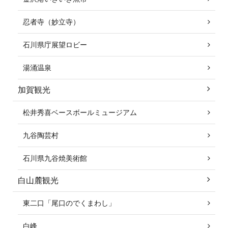
忍者寺（妙立寺）
石川県庁展望ロビー
湯涌温泉
加賀観光
松井秀喜ベースボールミュージアム
九谷陶芸村
石川県九谷焼美術館
白山麓観光
東二口「尾口のでくまわし」
白峰