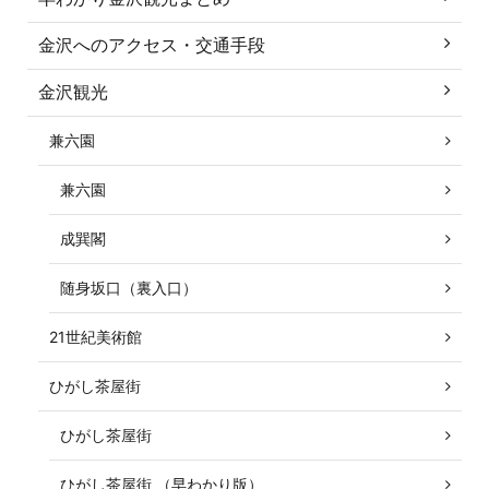
金沢へのアクセス・交通手段
金沢観光
兼六園
兼六園
成巽閣
随身坂口（裏入口）
21世紀美術館
ひがし茶屋街
ひがし茶屋街
ひがし茶屋街 （早わかり版）