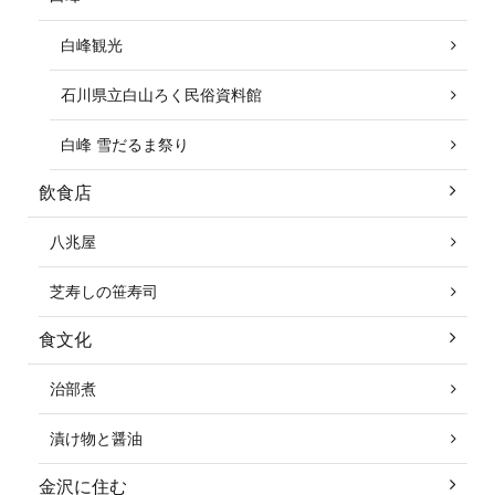
白峰観光
石川県立白山ろく民俗資料館
白峰 雪だるま祭り
飲食店
八兆屋
芝寿しの笹寿司
食文化
治部煮
漬け物と醤油
金沢に住む