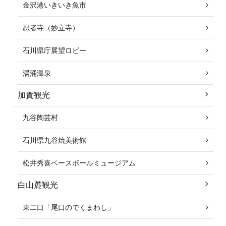
金沢港いきいき魚市
忍者寺（妙立寺）
石川県庁展望ロビー
湯涌温泉
加賀観光
九谷陶芸村
石川県九谷焼美術館
松井秀喜ベースボールミュージアム
白山麓観光
東二口「尾口のでくまわし」