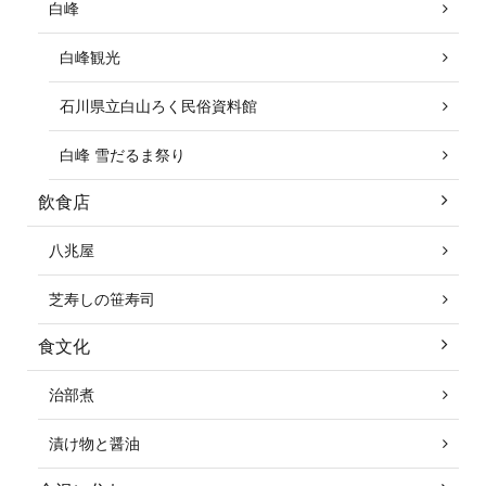
白峰
白峰観光
石川県立白山ろく民俗資料館
白峰 雪だるま祭り
飲食店
八兆屋
芝寿しの笹寿司
食文化
治部煮
漬け物と醤油