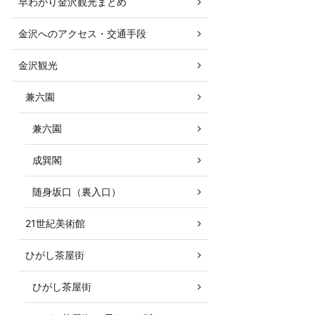
早わかり金沢観光まとめ
金沢へのアクセス・交通手段
金沢観光
兼六園
兼六園
成巽閣
随身坂口（裏入口）
21世紀美術館
ひがし茶屋街
ひがし茶屋街