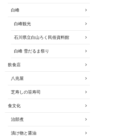
白峰
白峰観光
石川県立白山ろく民俗資料館
白峰 雪だるま祭り
飲食店
八兆屋
芝寿しの笹寿司
食文化
治部煮
漬け物と醤油