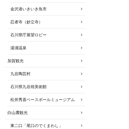
金沢港いきいき魚市
忍者寺（妙立寺）
石川県庁展望ロビー
湯涌温泉
加賀観光
九谷陶芸村
石川県九谷焼美術館
松井秀喜ベースボールミュージアム
白山麓観光
東二口「尾口のでくまわし」