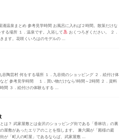
 湯涌温泉まとめ 参考見学時間 お風呂に入れば２時間。散策だけな
をする場所 １．温泉です。入浴して
おくつろぎください。 ２．
きます。花咲くいろはのモデルの ...
 九谷陶芸村 何をする場所 １．九谷焼のショッピング ２．絵付け体
など 参考見学時間 １．買い物だけなら1時間～2時間 ２．資料
間 ３．絵付けの体験もする ...
敷
とは？ 武家屋敷とは金沢のショッピング街である「香林坊」の裏
の屋敷があったエリアのことを指します。 兼六園が「殿様の庭
街が「町人の町屋」であるならば、武家屋敷 ...