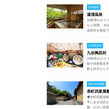
湯涌温泉
湯涌温泉
30秒早わかり
ら１時間。 何
温泉街を散策で
九谷陶芸村
九谷陶芸村
30秒早わかり
験や美術館見学
館も回るなら３時
長町武家屋敷
長町武家屋
◆長町武家屋敷
手にある旧武士
園」ひがし茶屋