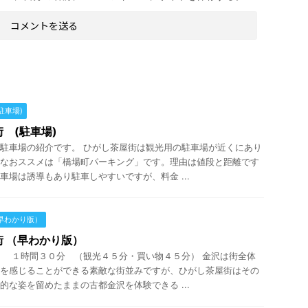
駐車場)
 (駐車場)
駐車場の紹介です。 ひがし茶屋街は観光用の駐車場が近くにあり
なおススメは「橋場町パーキング」です。理由は値段と距離です
車場は誘導もあり駐車しやすいですが、料金 ...
早わかり版）
 （早わかり版）
 １時間３０分 （観光４５分・買い物４５分） 金沢は街全体
を感じることができる素敵な街並みですが、ひがし茶屋街はその
的な姿を留めたままの古都金沢を体験できる ...