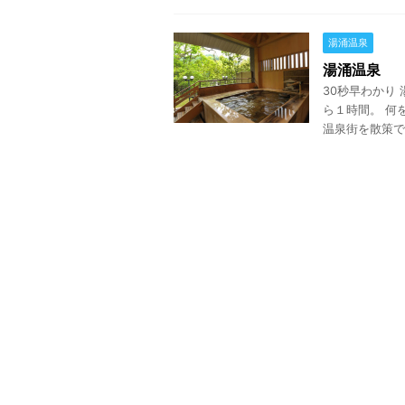
湯涌温泉
湯涌温泉
30秒早わかり
ら１時間。 何
温泉街を散策で