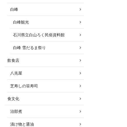
白峰
白峰観光
石川県立白山ろく民俗資料館
白峰 雪だるま祭り
飲食店
八兆屋
芝寿しの笹寿司
食文化
治部煮
漬け物と醤油