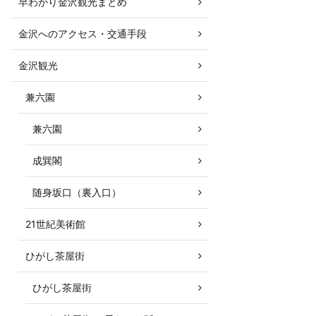
早わかり金沢観光まとめ
金沢へのアクセス・交通手段
金沢観光
兼六園
兼六園
成巽閣
随身坂口（裏入口）
21世紀美術館
ひがし茶屋街
ひがし茶屋街