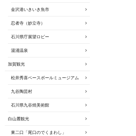
金沢港いきいき魚市
忍者寺（妙立寺）
石川県庁展望ロビー
湯涌温泉
加賀観光
松井秀喜ベースボールミュージアム
九谷陶芸村
石川県九谷焼美術館
白山麓観光
東二口「尾口のでくまわし」