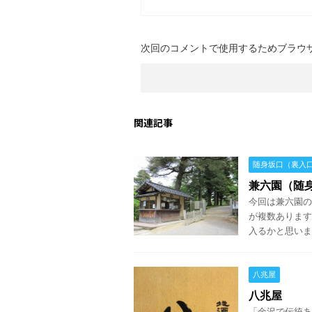
次回のコメントで使用するためブラウ
関連記事
随身坂口（裏入
兼六園（随
今回は兼六園の
が複数あります
入るかと思いま
八兆屋
八兆屋
「金沢で伝統あ