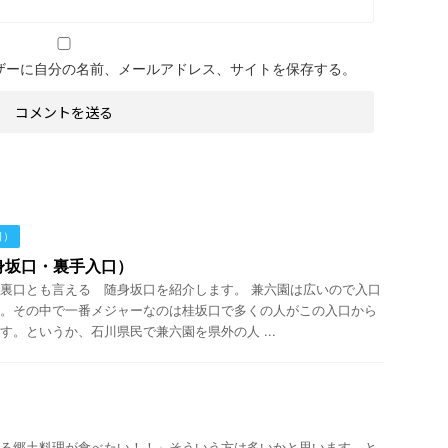
ザーに自分の名前、メールアドレス、サイトを保存する。
口）
身坂口・裏手入口）
裏口とも言える 随身坂口を紹介します。 兼六園は広いので入口
。その中で一番メジャーなのは桂坂口で多くの人がこの入口から
す。というか、石川県民で兼六園を県外の人 ...
る郷土料理が食べたい！！」そういう方は多いかと思います。と